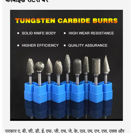
प्रकार ए, बी, सी, डी, ई, एफ, जी, एच, जे, के, एल, एम, एन, एस, एक्स और