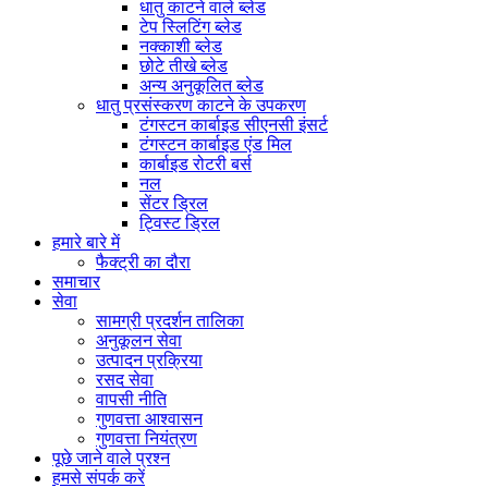
धातु काटने वाले ब्लेड
टेप स्लिटिंग ब्लेड
नक्काशी ब्लेड
छोटे तीखे ब्लेड
अन्य अनुकूलित ब्लेड
धातु प्रसंस्करण काटने के उपकरण
टंगस्टन कार्बाइड सीएनसी इंसर्ट
टंगस्टन कार्बाइड एंड मिल
कार्बाइड रोटरी बर्स
नल
सेंटर ड्रिल
ट्विस्ट ड्रिल
हमारे बारे में
फैक्ट्री का दौरा
समाचार
सेवा
सामग्री प्रदर्शन तालिका
अनुकूलन सेवा
उत्पादन प्रक्रिया
रसद सेवा
वापसी नीति
गुणवत्ता आश्वासन
गुणवत्ता नियंत्रण
पूछे जाने वाले प्रश्न
हमसे संपर्क करें