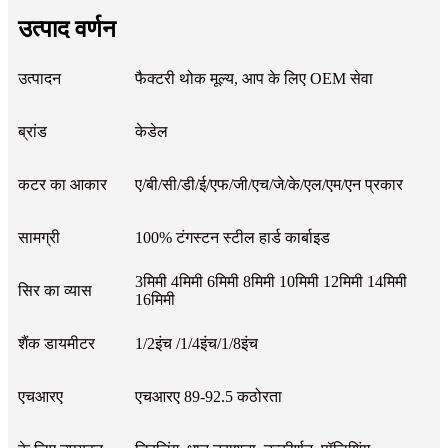
उत्पाद वर्णन
उत्पादन
फैक्टरी थोक मूल्य, आप के लिए OEM सेवा
ब्रांड
केडेल
कटर का आकार
ए/बी/सी/डी/ई/एफ/जी/एच/जे/के/एल/एम/एन प्रकार
सामग्री
100% टंगस्टन स्टील हार्ड कार्बाइड
3मिमी 4मिमी 6मिमी 8मिमी 10मिमी 12मिमी 14मिमी
सिर का व्यास
16मिमी
शैंक डायमीटर
1/2इंच /1/4इंच/1/8इंच
एचआरए
एचआरए 89-92.5 कठोरता