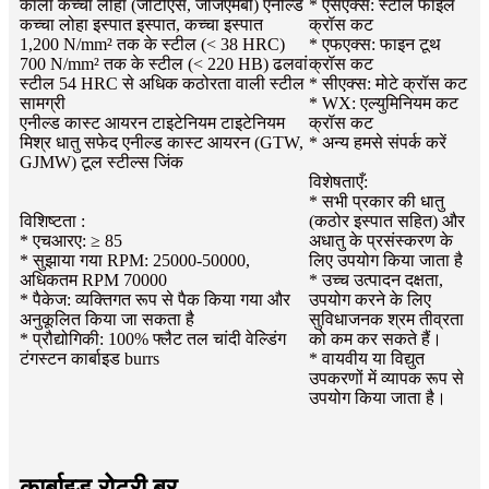
काला कच्चा लोहा (जीटीएस, जीजेएमबी) एनील्ड
* एसएक्स: स्टील फाइल
कच्चा लोहा इस्पात इस्पात, कच्चा इस्पात
क्रॉस कट
1,200 N/mm² तक के स्टील (< 38 HRC)
* एफएक्स: फाइन टूथ
700 N/mm² तक के स्टील (< 220 HB) ढलवां
क्रॉस कट
स्टील 54 HRC से अधिक कठोरता वाली स्टील
* सीएक्स: मोटे क्रॉस कट
सामग्री
* WX: एल्युमिनियम कट
एनील्ड कास्ट आयरन टाइटेनियम टाइटेनियम
क्रॉस कट
मिश्र धातु सफेद एनील्ड कास्ट आयरन (GTW,
* अन्य हमसे संपर्क करें
GJMW) टूल स्टील्स जिंक
विशेषताएँ:
* सभी प्रकार की धातु
विशिष्टता :
(कठोर इस्पात सहित) और
* एचआरए: ≥ ​​85
अधातु के प्रसंस्करण के
* सुझाया गया RPM: 25000-50000,
लिए उपयोग किया जाता है
अधिकतम RPM 70000
* उच्च उत्पादन दक्षता,
* पैकेज: व्यक्तिगत रूप से पैक किया गया और
उपयोग करने के लिए
अनुकूलित किया जा सकता है
सुविधाजनक श्रम तीव्रता
* प्रौद्योगिकी: 100% फ्लैट तल चांदी वेल्डिंग
को कम कर सकते हैं।
टंगस्टन कार्बाइड burrs
* वायवीय या विद्युत
उपकरणों में व्यापक रूप से
उपयोग किया जाता है।
कार्बाइड रोटरी बर