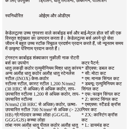
के लिए उपयुक्त
ड्रिलिंग, धातु तराशना, उत्कीर्णन, पॉलिशिंग
स्वनिर्धारित
ओईएम और ओडीएम
केडेलटूल्स उच्च गुणवत्ता वाले कार्बाइड बर्स और बाई-मेटल होल सॉ की एक
विस्तृत श्रृंखला का उत्पादन करता है। केडेलटूल्स बर्स अपने पूरे सेवा
जीवन में बहुत उच्च स्टॉक रिमूवल प्रदर्शन प्रदान करते हैं, जो न्यूनतम समय
में उत्कृष्ट परिणाम प्रदान करते हैं।
टंगस्टन कार्बाइड शंक्वाकार नुकीली नाक रोटरी
बर्स का उपयोग
कटर पैटर्न:
धातु लकड़ी कठोर एल्युमीनियम मिश्र धातु कांस्य
* डीएक्स: डबल कट
अन्य अलौह धातु कठोर अलौह धातु स्टेनलेस
* सी: मोटा कट
स्टील (INOX) केस-कठोर
* एम: मानक सिंगल कट
स्टील्स स्टील, कास्ट स्टील 1,200 N/mm2
* डब्ल्यू: एल्युमिनियम कट
(38 HRC से अधिक) से अधिक कठोर, ताप-
सिंगल कट
उपचारित स्टील्स 1,200 से अधिक कठोर, ताप-
* एफ: फाइन सिंगल कट
उपचारित स्टील्स
* Z: कास्ट सिंगल कट
N/mm2 (38 HRC से अधिक) कठोर, ऊष्मा-
* एमएक्स: स्टैंडर्ड क्रॉस
उपचारित स्टील 700 N/mm² से अधिक (> 220
गियर कट
HB) ग्रे/गांठदार कच्चा लोहा (GG/GJL,
* ZX: कास्टिंग क्रॉस
GGG/GJS) कच्चा लोहा
कट
तांबा नरम अलौह धातु पीतल कठोर अलौह धातु
* L: डायमंड कट