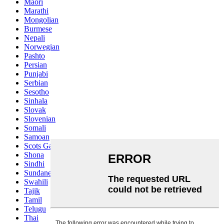
Maori
Marathi
Mongolian
Burmese
Nepali
Norwegian
Pashto
Persian
Punjabi
Serbian
Sesotho
Sinhala
Slovak
Slovenian
Somali
Samoan
Scots Gaelic
Shona
Sindhi
Sundanese
Swahili
Tajik
Tamil
Telugu
Thai