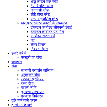
धातु काटने वाले ब्लेड
टेप स्लिटिंग ब्लेड
नक्काशी ब्लेड
छोटे तीखे ब्लेड
अन्य अनुकूलित ब्लेड
धातु प्रसंस्करण काटने के उपकरण
टंगस्टन कार्बाइड सीएनसी इंसर्ट
टंगस्टन कार्बाइड एंड मिल
कार्बाइड रोटरी बर्स
नल
सेंटर ड्रिल
ट्विस्ट ड्रिल
हमारे बारे में
फैक्ट्री का दौरा
समाचार
सेवा
सामग्री प्रदर्शन तालिका
अनुकूलन सेवा
उत्पादन प्रक्रिया
रसद सेवा
वापसी नीति
गुणवत्ता आश्वासन
गुणवत्ता नियंत्रण
पूछे जाने वाले प्रश्न
हमसे संपर्क करें