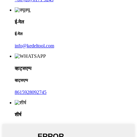
ई-मेल
ई-मेल
info@kedeltool.com
व्हाट्सएप्प
व्हाट्सएप्प
8615928092745
शीर्ष